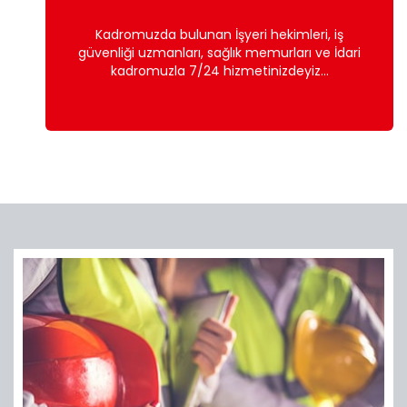
Kadromuzda bulunan İşyeri hekimleri, iş
güvenliği uzmanları, sağlık memurları ve İdari
kadromuzla 7/24 hizmetinizdeyiz...